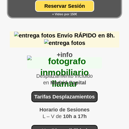
Reservar Sesión
+ Video por 150€
Envío RÁPIDO en 8h.
+info
Desplazamiento Incluido
en
Madrid Capital
669 566 062
Tarifas Desplazamientos
Horario de Sesiones
L – V de
10h a 17h