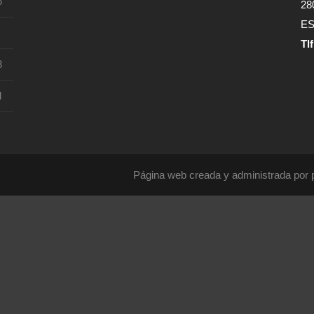
6
28
E
Tl
3
d
Página web creada y administrada por 