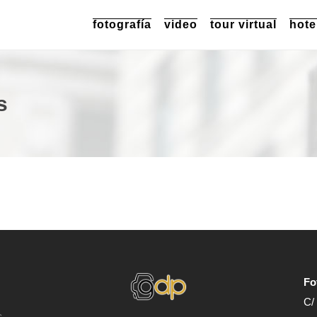
fotografía
video
tour virtual
hote
s
Fo
C/