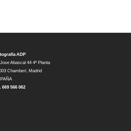
tografía ADP
 Jose Abascal 44 4ª Planta
003 Chamberí, Madrid
SPAÑA
f. 669 566 062