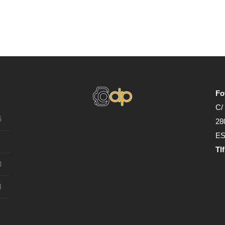
Fo
C/
6
28
E
Tl
3
d