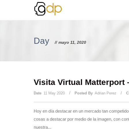
Day
mayo 11, 2020
Visita Virtual Matterport
/
/
Date
11 May 2020
Posted By
Adrian Perez
C
Hoy en día destacar en un mercado tan competido co
cosas a destacar por medio de la imagen, con conte
nuestra...