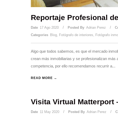
Reportaje Profesional de
/
/
Date
17 Ago 2020
Posted By
Adrian Perez
C
Categories
Blog
,
Fotógrafo de interiores
,
Fotógrafo inmob
Algo que todos sabemos, es que el mercado inmobi
crean más inmobiliarias y se profesionalizan más ag
competencia, por ello recomendamos recurrir a...
READ MORE →
Visita Virtual Matterport
/
/
Date
11 May 2020
Posted By
Adrian Perez
C