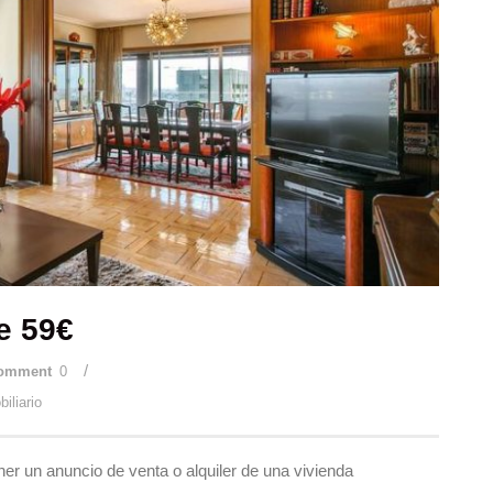
e 59€
/
omment
0
iliario
r un anuncio de venta o alquiler de una vivienda